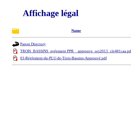
Affichage légal
Name
Parent Directory
TROIS_BASSINS_reglement PPR__approuve_oct2013_cle481caa.pd
03-Règlement-du-PLU-de-Trois-Bassins-Approuvé.pdf