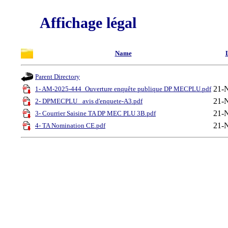
Affichage légal
Name
Parent Directory
21-
1- AM-2025-444_Ouverture enquête publique DP MECPLU.pdf
21-
2- DPMECPLU_ avis d'enquete-A3.pdf
21-
3- Courrier Saisine TA DP MEC PLU 3B.pdf
21-
4- TA Nomination CE.pdf