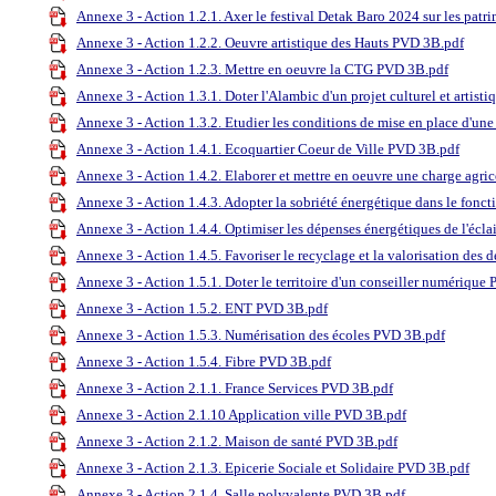
Annexe 3 - Action 1.2.1. Axer le festival Detak Baro 2024 sur les pat
Annexe 3 - Action 1.2.2. Oeuvre artistique des Hauts PVD 3B.pdf
Annexe 3 - Action 1.2.3. Mettre en oeuvre la CTG PVD 3B.pdf
Annexe 3 - Action 1.3.1. Doter l'Alambic d'un projet culturel et artis
Annexe 3 - Action 1.3.2. Etudier les conditions de mise en place d'un
Annexe 3 - Action 1.4.1. Ecoquartier Coeur de Ville PVD 3B.pdf
Annexe 3 - Action 1.4.2. Elaborer et mettre en oeuvre une charge agric
Annexe 3 - Action 1.4.3. Adopter la sobriété énergétique dans le fo
Annexe 3 - Action 1.4.4. Optimiser les dépenses énergétiques de l'écl
Annexe 3 - Action 1.4.5. Favoriser le recyclage et la valorisation des
Annexe 3 - Action 1.5.1. Doter le territoire d'un conseiller numérique
Annexe 3 - Action 1.5.2. ENT PVD 3B.pdf
Annexe 3 - Action 1.5.3. Numérisation des écoles PVD 3B.pdf
Annexe 3 - Action 1.5.4. Fibre PVD 3B.pdf
Annexe 3 - Action 2.1.1. France Services PVD 3B.pdf
Annexe 3 - Action 2.1.10 Application ville PVD 3B.pdf
Annexe 3 - Action 2.1.2. Maison de santé PVD 3B.pdf
Annexe 3 - Action 2.1.3. Epicerie Sociale et Solidaire PVD 3B.pdf
Annexe 3 - Action 2.1.4. Salle polyvalente PVD 3B.pdf