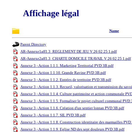
Affichage légal
Name
Parent Directory
AR-Annexe1aff1.3_REGLEMENT DE JEU V 26 02 25 1.pdf
AR-Annexe2aff1.3_CHARTE DOMICILE TRAVAIL V 26 02 25 1.pdf
Annexe 3 - Action 1.1.1. Marketing Territorial PVD 3B.pdf
Annexe 3 - Action 1.1.10. Grande Ravine PVD 3B.pdf
Annexe 3 - Action 1.1.2. Entrées de territoire PVD 3B.pdf
Annexe 3 - Action 1.1.3. Recueil, valorisation et transmission du sa
Annexe 3 - Action 1.1.4. Culture patrimoine et action communale PV
Annexe 3 - Action 1.1.5. Formaliser le projet culturel communal PVD 
Annexe 3 - Action 1.1.6. Création d'un sentier lontan PVD 3B.pdf
Annexe 3 - Action 1.1.7. SIL PVD 3B.pdf
Annexe 3 - Action 1.1.8. Construction identitaire des marmailles PVD
Annexe 3 - Action 1.1.9. Eglise ND des sept douleurs PVD 3B.pdf